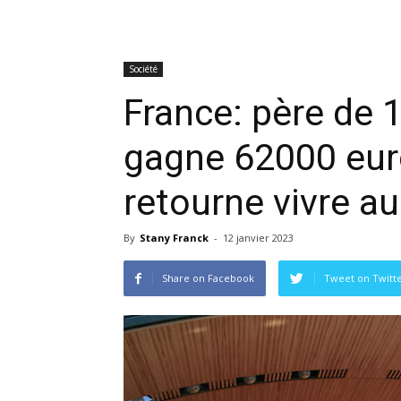
Société
France: père de 1
gagne 62000 euro
retourne vivre a
By
Stany Franck
-
12 janvier 2023
Share on Facebook
Tweet on Twitt