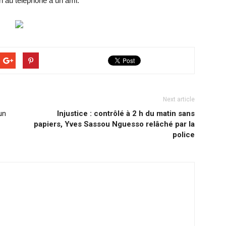
n au téléphone à un ami.
Next article
un
Injustice : contrôlé à 2 h du matin sans
papiers, Yves Sassou Nguesso relâché par la
police