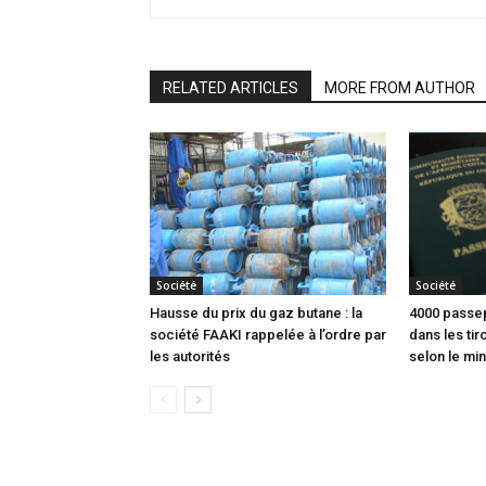
RELATED ARTICLES
MORE FROM AUTHOR
Société
Société
Hausse du prix du gaz butane : la
4000 passep
société FAAKI rappelée à l’ordre par
dans les tir
les autorités
selon le min