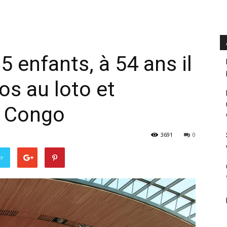
5 enfants, à 54 ans il
s au loto et
u Congo
3691
0
er