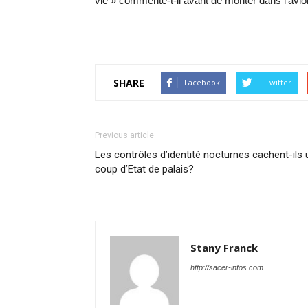
vie » commente-t-il avant de monter dans l’avio
SHARE
Facebook
Twitter
Previous article
Les contrôles d’identité nocturnes cachent-ils 
coup d’Etat de palais?
Stany Franck
http://sacer-infos.com