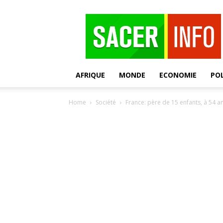
SACER
AFRIQUE
MONDE
ECONOMIE
POL
Home
Société
France: père de 15 enfants, à 54 an