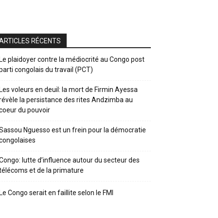
ARTICLES RÉCENTS
Le plaidoyer contre la médiocrité au Congo post
parti congolais du travail (PCT)
Les voleurs en deuil: la mort de Firmin Ayessa
révèle la persistance des rites Andzimba au
coeur du pouvoir
Sassou Nguesso est un frein pour la démocratie
congolaises
Congo: lutte d’influence autour du secteur des
télécoms et de la primature
Le Congo serait en faillite selon le FMI