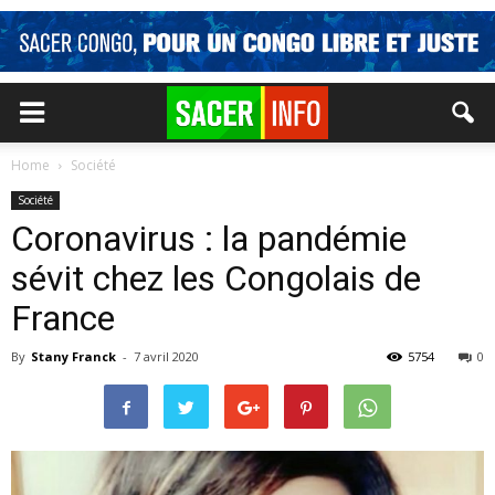
Home
Société
Société
Coronavirus : la pandémie
sévit chez les Congolais de
France
By
Stany Franck
-
7 avril 2020
5754
0