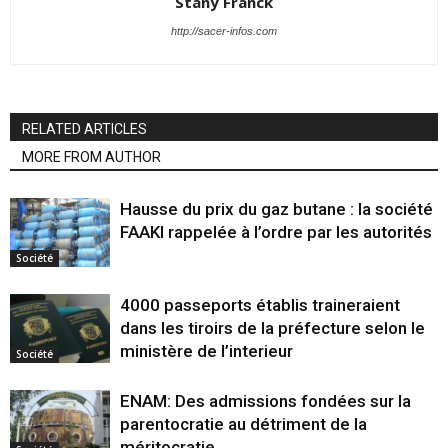
Stany Franck
http://sacer-infos.com
RELATED ARTICLES
MORE FROM AUTHOR
Hausse du prix du gaz butane : la société
FAAKI rappelée à l’ordre par les autorités
Société
4000 passeports établis traineraient
dans les tiroirs de la préfecture selon le
ministère de l’interieur
Société
ENAM: Des admissions fondées sur la
parentocratie au détriment de la
méritocratie