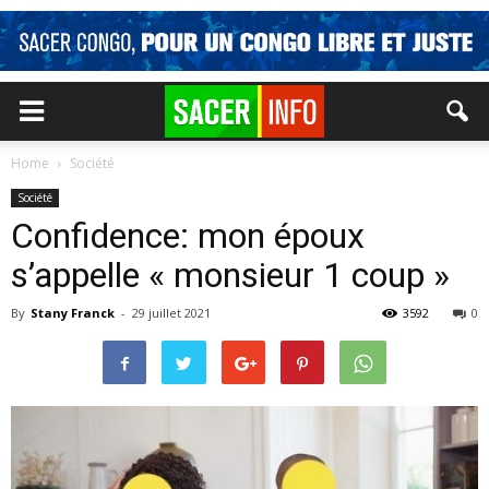
Home
Société
Société
Confidence: mon époux
s’appelle « monsieur 1 coup »
By
Stany Franck
-
29 juillet 2021
3592
0