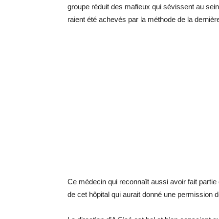
groupe ré­duit des ma­fieux qui sé­vissent au sein
raient été ache­vés par la mé­thode de la der­nière p
Ce mé­de­cin qui re­con­naît aussi avoir fait par­tie 
de cet hô­pi­tal qui au­rait donné une per­mis­sion d