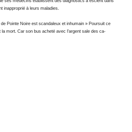
ue ses mé­de­cins éta­blissent des diag­nos­tics à es­cient dans
 in­ap­pro­prié à leurs ma­la­dies.
de Pointe Noire est scan­da­leux et in­hu­main » Pour­suit ce
est la mort. Car son bus acheté avec l’ar­gent sale des ca­