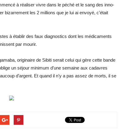
­mencé à réa­li­ser vivre dans le pé­ché et le sang des in­no­
r bi­zar­re­ment les 2 mil­lions que je lui ai en­voyé, c’était
stes à éta­blir des faux diag­nos­tics dont les mé­di­ca­ments
i­nissent par mou­rir.
maba, ori­gi­naire de Si­biti se­rait ce­lui qui gère cette bande
lige un sé­jour mi­ni­mum d’une se­maine aux ca­davres
u­coup d’ar­gent. Et quand il n’y a pas as­sez de morts, il se