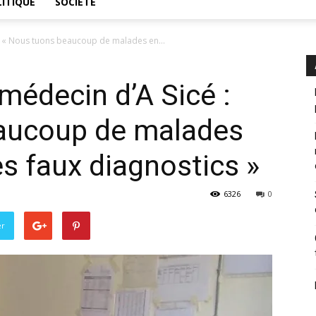
ITIQUE
SOCIÉTÉ
 : « Nous tuons beau­coup de ma­lades en...
é­de­cin d’A Sicé :
u­coup de ma­lades
es faux diag­nos­tics »
6326
0
er