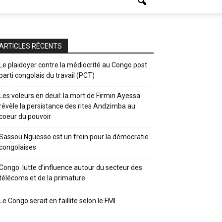
ARTICLES RÉCENTS
Le plaidoyer contre la médiocrité au Congo post
parti congolais du travail (PCT)
Les voleurs en deuil: la mort de Firmin Ayessa
révèle la persistance des rites Andzimba au
coeur du pouvoir
Sassou Nguesso est un frein pour la démocratie
congolaises
Congo: lutte d’influence autour du secteur des
télécoms et de la primature
Le Congo serait en faillite selon le FMI