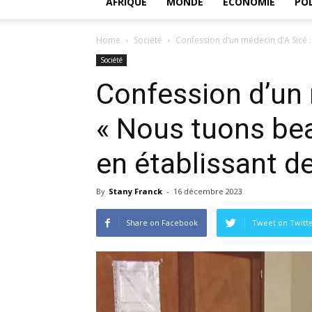
AFRIQUE
MONDE
ECONOMIE
POL
Home
Société
Confes­sion d’un mé­de­cin d’A Sicé
Société
Confes­sion d’un m
« Nous tuons bea
en éta­blis­sant d
By
Stany Franck
-
16 décembre 2023
Share on Facebook
Tweet on Twitt