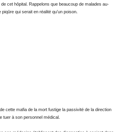
 de cet hô­pi­tal. Rap­pe­lons que beau­coup de ma­lades au­
i­qûre qui se­rait en réa­lité qu’un poi­son.
de cette ma­fia de la mort fus­tige la pas­si­vité de la
di­rec­tion
e tuer à son per­son­nel mé­di­cal.