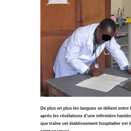
De plus en plus les langues se dé­lient entre l
après les ré­vé­la­tions d’une in­fir­mière han­té
que traîne cet éta­blis­se­ment hos­pi­ta­lier est 
saint se vouer.