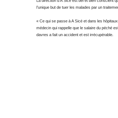
La di­rec­tion d’A Sicé est bel et bien conscient q
l’unique but de tuer les ma­lades par un trai­te­ment
« Ce qui se passe à A Sicé et dans les hô­pi­taux 
mé­de­cin qui rap­pelle que le sa­laire du pé­ché 
davres a fait un ac­ci­dent et est ir­ré­cu­pé­rable.