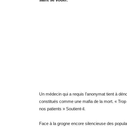
Un mé­de­cin qui a re­quis l’ano­ny­mat tient à dé­n
consti­tués comme une ma­fia de la mort. « Trop 
nos pa­tients » Sou­tient-il.
Face à la grogne en­core si­len­cieuse des po­pu­la