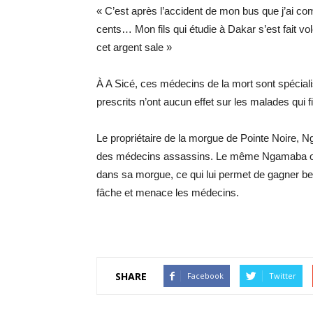
« C’est après l’ac­ci­dent de mon bus que j’ai com
cents… Mon fils qui étu­die à Da­kar s’est fait vo­le
cet ar­gent sale »
À A Sicé, ces mé­de­cins de la mort sont spé­cia­li
pres­crits n’ont au­cun ef­fet sur les ma­lades qui f
Le pro­prié­taire de la morgue de Pointe Noire, Nga­
des mé­de­cins as­sas­sins. Le même Nga­maba ob
dans sa morgue, ce qui lui per­met de ga­gner bea
fâche et me­nace les mé­de­cins.
SHARE
Facebook
Twitter