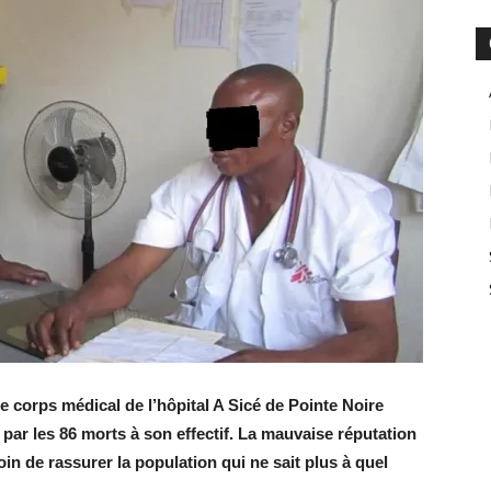
e corps mé­di­cal de l’hô­pi­tal A Sicé de Pointe Noire
e par les 86 morts à son ef­fec­tif. La mau­vaise ré­pu­ta­tion
loin de ras­su­rer la po­pu­la­tion qui ne sait plus à quel