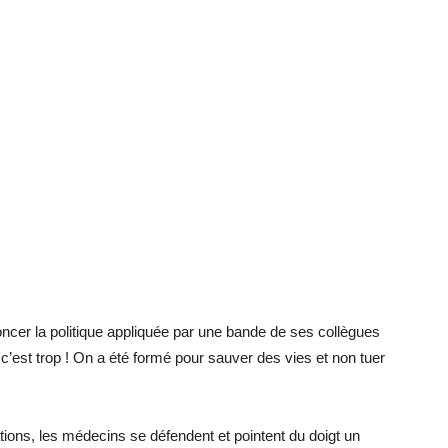
on­cer la po­li­tique ap­pli­quée par une bande de ses col­lègues
c’est trop ! On a été formé pour sau­ver des vies et non tuer
­tions, les mé­de­cins se dé­fendent et pointent du doigt un