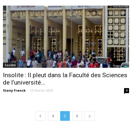
Société
Insolite : Il pleut dans la Faculté des Sciences
de l’université...
Stany Franck
-
13 février 2025
0
4
5
6