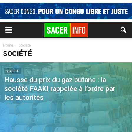
Home
Société
SOCIÉTÉ
SOCIÉTÉ
Hausse du prix du gaz butane : la
société FAAKI rappelée à l’ordre par
les autorités