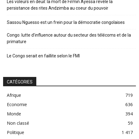
Les voleurs en deuil: la mort de Firmin Ayessa révèle la
persistance des rites Andzimba au coeur du pouvoir
Sassou Nguesso est un frein pour la démocratie congolaises
Congo: lutte d’influence autour du secteur des télécoms et de la
primature
Le Congo serait en faillite selon le FMI
CATÉGORIES
Afrique
719
Economie
636
Monde
394
Non classé
59
Politique
1 417