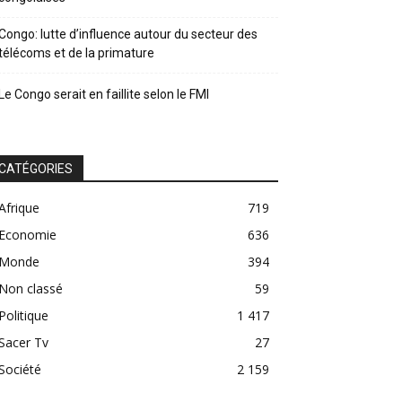
Congo: lutte d’influence autour du secteur des
télécoms et de la primature
Le Congo serait en faillite selon le FMI
CATÉGORIES
Afrique
719
Economie
636
Monde
394
Non classé
59
Politique
1 417
Sacer Tv
27
Société
2 159