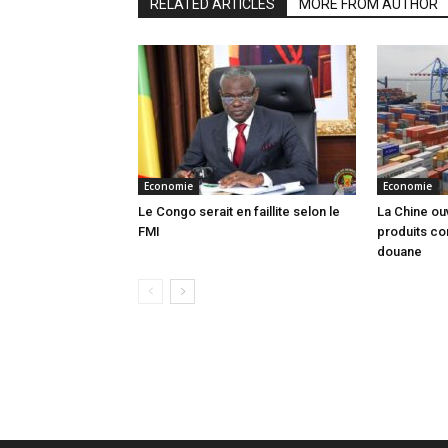
RELATED ARTICLES
MORE FROM AUTHOR
Economie
Economie
Le Congo serait en faillite selon le
La Chine ou
FMI
produits co
douane