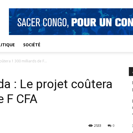
ITIQUE
SOCIÉTÉ
ûtera 1 300 milliards de F...
a : Le projet coûtera
e F CFA
2533
0