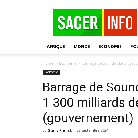
SACER
AFRIQUE
MONDE
ECONOMIE
POL
Home
Economie
Barrage de Sounda : Le projet co
Economie
Barrage de Sound
1 300 milliards d
(gouvernement)
By
Stany Franck
-
23 septembre 2024