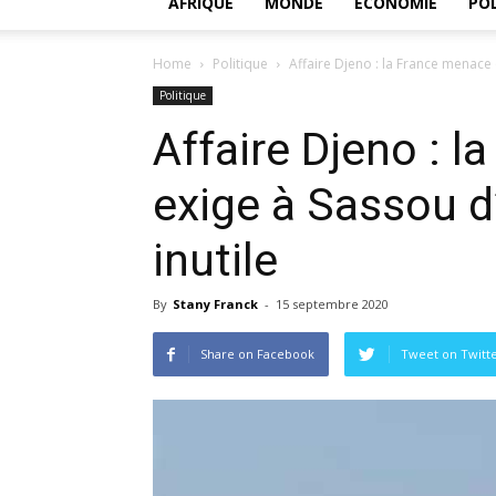
AFRIQUE
MONDE
ECONOMIE
POL
Home
Politique
Affaire Djeno : la France menace 
Politique
Affaire Djeno : l
exige à Sassou d
inutile
By
Stany Franck
-
15 septembre 2020
Share on Facebook
Tweet on Twitt