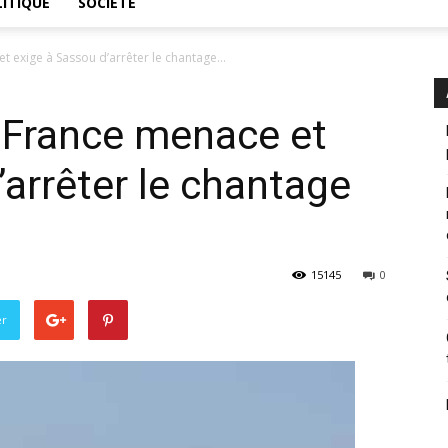
ITIQUE
SOCIÉTÉ
et exige à Sassou d’arrêter le chantage...
a France menace et
’arrêter le chantage
15145
0
er