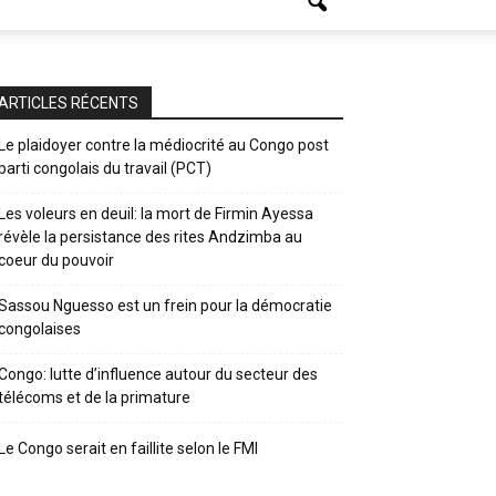
ARTICLES RÉCENTS
Le plaidoyer contre la médiocrité au Congo post
parti congolais du travail (PCT)
Les voleurs en deuil: la mort de Firmin Ayessa
révèle la persistance des rites Andzimba au
coeur du pouvoir
Sassou Nguesso est un frein pour la démocratie
congolaises
Congo: lutte d’influence autour du secteur des
télécoms et de la primature
Le Congo serait en faillite selon le FMI