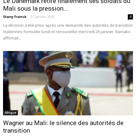
Le Danemark retire finalement ses soldats du
Mali sous la pression...
Stany Franck
-
27 janvier 2022
0
La décision a été prise après une demande des autorités de transition
maliennes formulée lundi et renouvelée mercredi 26 janvier. Bamako
affirmait...
Afrique
Wagner au Mali: le silence des autorités de
transition