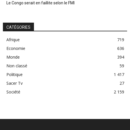
Le Congo serait en faillite selon le FMI
CATÉGORIES
Afrique
719
Economie
636
Monde
394
Non classé
59
Politique
1 417
Sacer Tv
27
Société
2 159