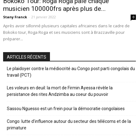
Bokoko Tour: Roga Roga paie chaque
musicien 100000frs après plus de...
Stany Franck
-
21 janvier 2022
0
Après avoir sillonné plusieurs capitales africaines dans le cadre de
Bokoko tour, Roga Roga et ses musiciens sont à Brazzaville pour
préparer...
ARTICLES RÉCENTS
Le plaidoyer contre la médiocrité au Congo post parti congolais du
travail (PCT)
Les voleurs en deuil: la mort de Firmin Ayessa révèle la
persistance des rites Andzimba au coeur du pouvoir
Sassou Nguesso est un frein pour la démocratie congolaises
Congo: lutte d’influence autour du secteur des télécoms et de la
primature