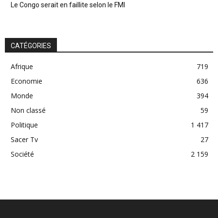
Le Congo serait en faillite selon le FMI
CATÉGORIES
Afrique
719
Economie
636
Monde
394
Non classé
59
Politique
1 417
Sacer Tv
27
Société
2 159