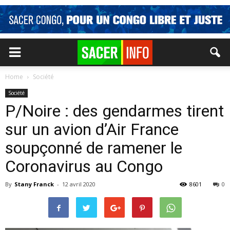
Home
Société
Société
P/Noire : des gendarmes tirent
sur un avion d’Air France
soupçonné de ramener le
Coronavirus au Congo
By
Stany Franck
-
12 avril 2020
8601
0