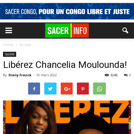
Home
Société
Société
Libérez Chancelia Moulounda!
By
Stany Franck
-
10 mars 2022
3246
0