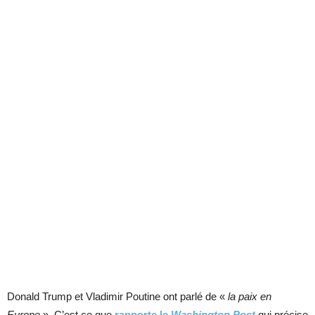
Donald Trump et Vladimir Poutine ont parlé de «
la paix en
Europe
». C’est ce que
rapporte le
Washington Post
qui précise