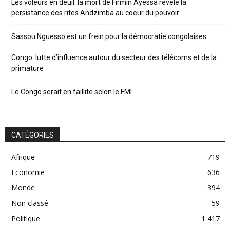
Les voleurs en deuil: la mort de Firmin Ayessa révèle la
persistance des rites Andzimba au coeur du pouvoir
Sassou Nguesso est un frein pour la démocratie congolaises
Congo: lutte d’influence autour du secteur des télécoms et de la
primature
Le Congo serait en faillite selon le FMI
CATÉGORIES
Afrique
719
Economie
636
Monde
394
Non classé
59
Politique
1 417