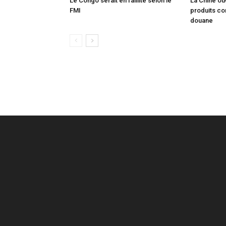
Le Congo serait en faillite selon le
La Chine ou
FMI
produits co
douane