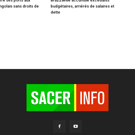
vre ses ports aux
Brazzaville accumule excédants
ngolais sans droits de
budgétaires, arriérés de salaires et
dette