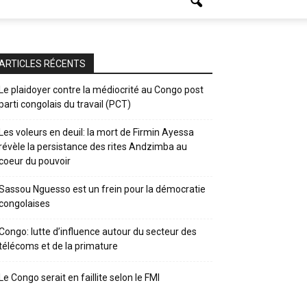
ARTICLES RÉCENTS
Le plaidoyer contre la médiocrité au Congo post
parti congolais du travail (PCT)
Les voleurs en deuil: la mort de Firmin Ayessa
révèle la persistance des rites Andzimba au
coeur du pouvoir
Sassou Nguesso est un frein pour la démocratie
congolaises
Congo: lutte d’influence autour du secteur des
télécoms et de la primature
Le Congo serait en faillite selon le FMI