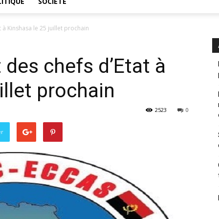
ITIQUE
SOCIÉTÉ
à Kinshasa le 25 juillet prochain
des chefs d’Etat à
illet prochain
2523
0
er