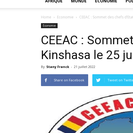
AFRIQUE
MONDE
ECONOMIE
POL
Home
Economie
CEEAC : Sommet des chefs d’Etat 
Economie
CEEAC : Sommet 
Kinshasa le 25 ju
By
Stany Franck
-
21 juillet 2022
Share on Facebook
Tweet on Twitt